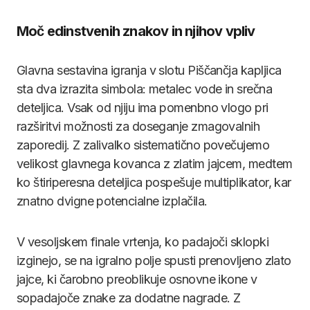
Moč edinstvenih znakov in njihov vpliv
Glavna sestavina igranja v slotu Piščančja kapljica
sta dva izrazita simbola: metalec vode in srečna
deteljica. Vsak od njiju ima pomenbno vlogo pri
razširitvi možnosti za doseganje zmagovalnih
zaporedij. Z zalivalko sistematično povečujemo
velikost glavnega kovanca z zlatim jajcem, medtem
ko štiriperesna deteljica pospešuje multiplikator, kar
znatno dvigne potencialne izplačila.
V vesoljskem finale vrtenja, ko padajoči sklopki
izginejo, se na igralno polje spusti prenovljeno zlato
jajce, ki čarobno preoblikuje osnovne ikone v
sopadajoče znake za dodatne nagrade. Z