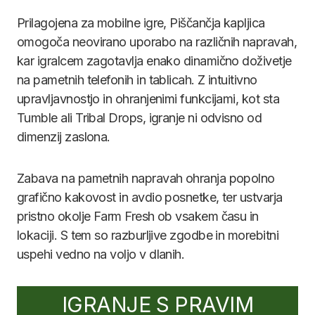
Prilagojena za mobilne igre, Piščančja kapljica
omogoča neovirano uporabo na različnih napravah,
kar igralcem zagotavlja enako dinamično doživetje
na pametnih telefonih in tablicah. Z intuitivno
upravljavnostjo in ohranjenimi funkcijami, kot sta
Tumble ali Tribal Drops, igranje ni odvisno od
dimenzij zaslona.
Zabava na pametnih napravah ohranja popolno
grafično kakovost in avdio posnetke, ter ustvarja
pristno okolje Farm Fresh ob vsakem času in
lokaciji. S tem so razburljive zgodbe in morebitni
uspehi vedno na voljo v dlanih.
IGRANJE S PRAVIM