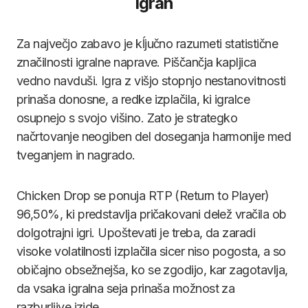
igrah
Za največjo zabavo je kĺjučno razumeti statistične
značilnosti igralne naprave. Piščančja kapljica
vedno navduši. Igra z višjo stopnjo nestanovitnosti
prinaša donosne, a redke izplačila, ki igralce
osupnejo s svojo višino. Zato je strategko
načrtovanje neogiben del doseganja harmonije med
tveganjem in nagrado.
Chicken Drop se ponuja RTP (Return to Player)
96,50%, ki predstavlja pričakovani delež vračila ob
dolgotrajni igri. Upoštevati je treba, da zaradi
visoke volatilnosti izplačila sicer niso pogosta, a so
običajno obsežnejša, ko se zgodijo, kar zagotavlja,
da vsaka igralna seja prinaša možnost za
razburljive izide.