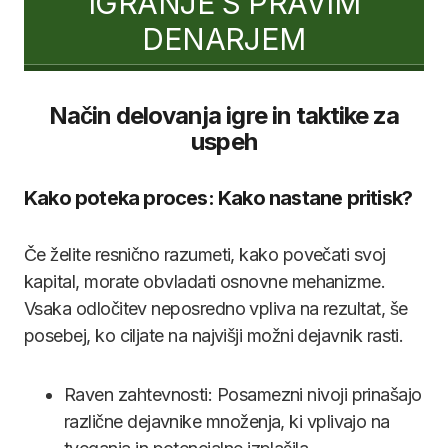
IGRANJE S PRAVIM
DENARJEM
Način delovanja igre in taktike za
uspeh
Kako poteka proces: Kako nastane pritisk?
Če želite resnično razumeti, kako povečati svoj
kapital, morate obvladati osnovne mehanizme.
Vsaka odločitev neposredno vpliva na rezultat, še
posebej, ko ciljate na najvišji možni dejavnik rasti.
Raven zahtevnosti: Posamezni nivoji prinašajo
različne dejavnike množenja, ki vplivajo na