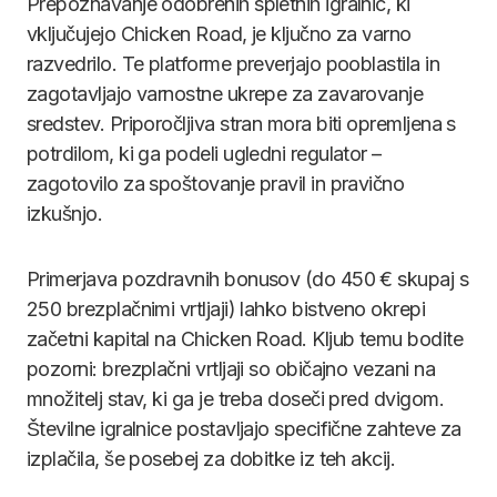
Prepoznavanje odobrenih spletnih igralnic, ki
vključujejo Chicken Road, je ključno za varno
razvedrilo. Te platforme preverjajo pooblastila in
zagotavljajo varnostne ukrepe za zavarovanje
sredstev. Priporočljiva stran mora biti opremljena s
potrdilom, ki ga podeli ugledni regulator –
zagotovilo za spoštovanje pravil in pravično
izkušnjo.
Primerjava pozdravnih bonusov (do 450 € skupaj s
250 brezplačnimi vrtljaji) lahko bistveno okrepi
začetni kapital na Chicken Road. Kljub temu bodite
pozorni: brezplačni vrtljaji so običajno vezani na
množitelj stav, ki ga je treba doseči pred dvigom.
Številne igralnice postavljajo specifične zahteve za
izplačila, še posebej za dobitke iz teh akcij.