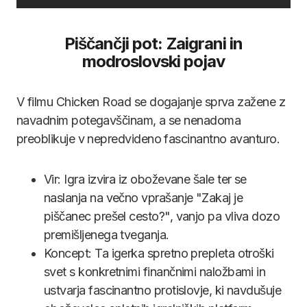
Piščančji pot: Zaigrani in
modroslovski pojav
V filmu Chicken Road se dogajanje sprva zažene z
navadnim potegavščinam, a se nenadoma
preoblikuje v nepredvideno fascinantno avanturo.
Vir: Igra izvira iz oboževane šale ter se
naslanja na večno vprašanje "Zakaj je
piščanec prešel cesto?", vanjo pa vliva dozo
premišljenega tveganja.
Koncept: Ta igerka spretno prepleta otroški
svet s konkretnimi finančnimi naložbami in
ustvarja fascinantno protislovje, ki navdušuje