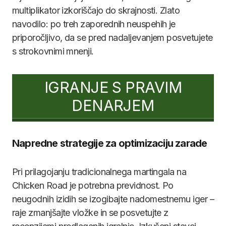
multiplikator izkoriščajo do skrajnosti. Zlato
navodilo: po treh zaporednih neuspehih je
priporočljivo, da se pred nadaljevanjem posvetujete
s strokovnimi mnenji.
IGRANJE S PRAVIM
DENARJEM
Napredne strategije za optimizaciju zarade
Pri prilagojanju tradicionalnega martingala na
Chicken Road je potrebna previdnost. Po
neugodnih izidih se izogibajte nadomestnemu iger –
raje zmanjšajte vložke in se posvetujte z