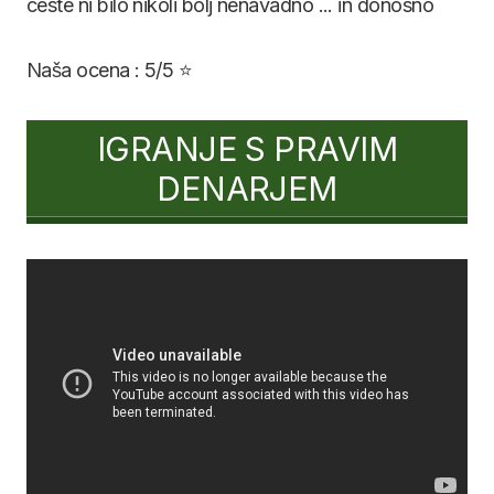
ceste ni bilo nikoli bolj nenavadno ... in donosno
Naša ocena : 5/5 ⭐
IGRANJE S PRAVIM
DENARJEM