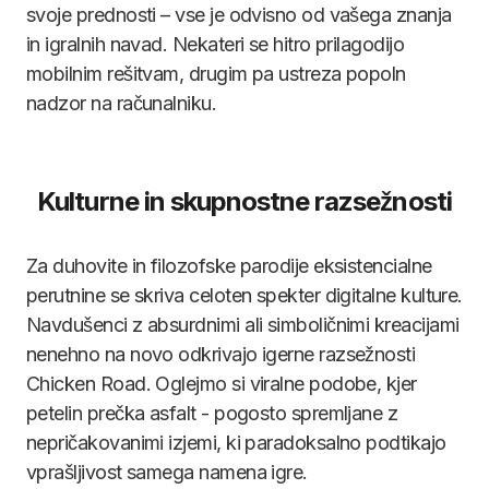
svoje prednosti – vse je odvisno od vašega znanja
in igralnih navad. Nekateri se hitro prilagodijo
mobilnim rešitvam, drugim pa ustreza popoln
nadzor na računalniku.
Kulturne in skupnostne razsežnosti
Za duhovite in filozofske parodije eksistencialne
perutnine se skriva celoten spekter digitalne kulture.
Navdušenci z absurdnimi ali simboličnimi kreacijami
nenehno na novo odkrivajo igerne razsežnosti
Chicken Road. Oglejmo si viralne podobe, kjer
petelin prečka asfalt - pogosto spremljane z
nepričakovanimi izjemi, ki paradoksalno podtikajo
vprašljivost samega namena igre.