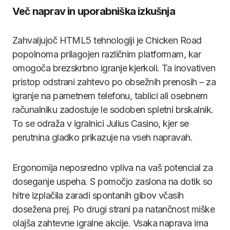
Več naprav in uporabniška izkušnja
Zahvaljujoč HTML5 tehnologiji je Chicken Road
popolnoma prilagojen različnim platformam, kar
omogoča brezskrbno igranje kjerkoli. Ta inovativen
pristop odstrani zahtevo po obsežnih prenosih – za
igranje na pametnem telefonu, tablici ali osebnem
računalniku zadostuje le sodoben spletni brskalnik.
To se odraža v igralnici Julius Casino, kjer se
perutnina gladko prikazuje na vseh napravah.
Ergonomija neposredno vpliva na vaš potencial za
doseganje uspeha. S pomočjo zaslona na dotik so
hitre izplačila zaradi spontanih gibov včasih
dosežena prej. Po drugi strani pa natančnost miške
olajša zahtevne igralne akcije. Vsaka naprava ima