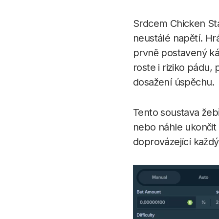
Srdcem Chicken Sta
neustálé napětí. Hr
prvně postavený kám
roste i riziko pádu
dosažení úspěchu.
Tento soustava žebř
nebo náhle ukončit p
doprovázející každ