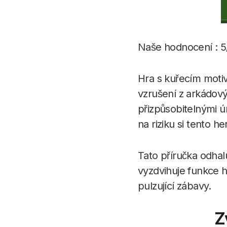
Naše hodnocení : 5
Hra s kuřecím motiv
vzrušení z arkádový
přizpůsobitelnými 
na riziku si tento he
Tato příručka odhal
vyzdvihuje funkce 
pulzující zábavy.
Z