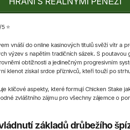
HRANÍ S REÁLNÝMI PENĚZI
/5 ⭐
em vnáší do online kasinových titulů svěží vítr a p
ch výzev s napětím tradičních sázek. S poutavou g
úrovněmi obtížnosti a jedinečným progresivním s
rní klenot získal srdce příznivců, kteří touží po strhu
uje klíčové aspekty, které formují Chicken Stake ja
hodné zvláštního zájmu pro všechny zájemce o pon
vládnutí základů drůbežího špí