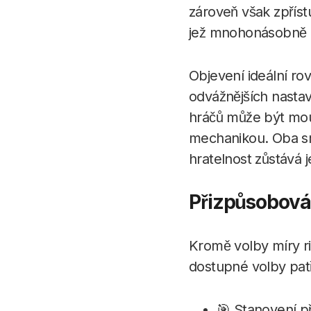
zároveň však zpřís
jež mnohonásobně z
Objevení ideální ro
odvážnějších nasta
hráčů může být mou
mechanikou. Oba sm
hratelnost zůstává j
Přizpůsobován
Kromě volby míry ri
dostupné volby patř
🎯 Stanovení p