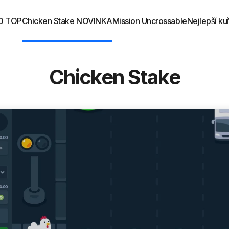
.0 TOP
Chicken Stake NOVINKA
Mission Uncrossable
Nejlepší ku
Chicken Stake