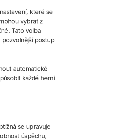
 nastavení, které se
 mohou vybrat z
čné. Tato volba
o pozvolnější postup
pnout automatické
způsobit každé herní
btížná se upravuje
odobnost úspěchu,