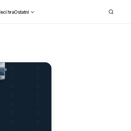
řecí hra
Ostatní