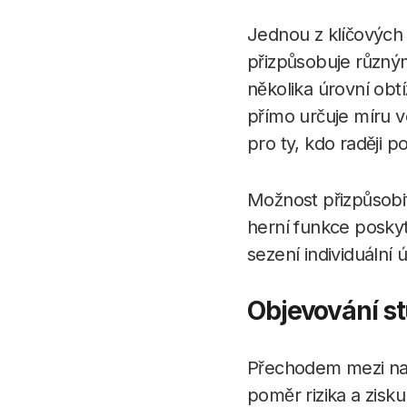
Jednou z klíčových v
přizpůsobuje různý
několika úrovní obt
přímo určuje míru v
pro ty, kdo raději p
Možnost přizpůsobit
herní funkce poskyt
sezení individuální 
Objevování st
Přechodem mezi nas
poměr rizika a zis