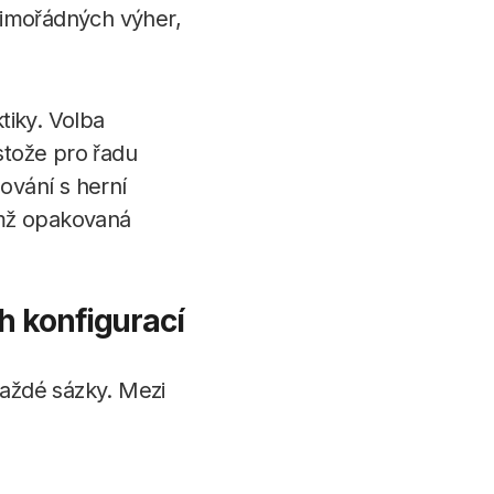
mimořádných výher,
tiky. Volba
stože pro řadu
ování s herní
ímž opakovaná
h konfigurací
každé sázky. Mezi