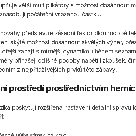
tupňuje větší multiplikátory a možnost dosáhnout 
násobují počáteční vsazenou částku.
vnováhy představuje zásadní faktor dlouhodobé tak
vení skýtá možnost dosáhnout skvělých výher, pře
dřejší zahájit s mírnější dynamikou během seznam
ěry přinášejí odlišné podoby napětí i zkoušek, č
edním z nejpřitažlivějších prvků této zábavy.
í prostředí prostřednictvím herníc
zika poskytují rozšířená nastavení detailní správu 
í:
řesné výše sázek na kolo