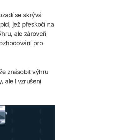
ozadí se skrývá
ici, jež přeskočí na
ýhru, ale zároveň
 rozhodování pro
ůže znásobit výhru
, ale i vzrušení