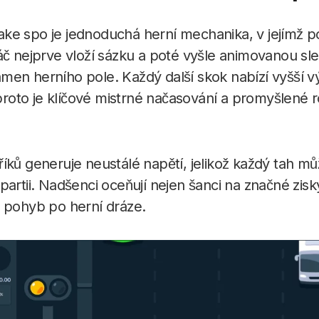
ke spo je jednoduchá herní mechanika, v jejímž p
áč nejprve vloží sázku a poté vyšle animovanou slep
en herního pole. Každý další skok nabízí vyšší v
, proto je klíčové mistrné načasování a promyšlené
íků generuje neustálé napětí, jelikož každý tah m
artii. Nadšenci oceňují nejen šanci na značné zisky
ý pohyb po herní dráze.