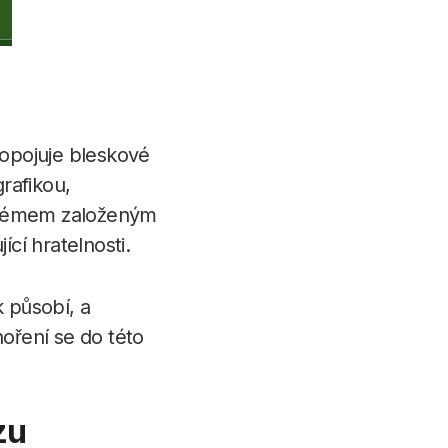
ropojuje bleskové
rafikou,
ystémem založeným
jící hratelnosti.
k působí, a
oření se do této
zu