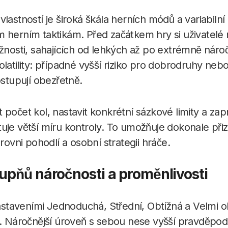
lastností je široká škála herních módů a variabilní
m herním taktikám. Před začátkem hry si uživatelé
ížnosti, sahajících od lehkých až po extrémně náro
olatility: případné vyšší riziko pro dobrodruhy neb
ostupují obezřetně.
 počet kol, nastavit konkrétní sázkové limity a za
uje větší míru kontroly. To umožňuje dokonale při
úrovni pohodlí a osobní strategii hráče.
upňů náročnosti a proměnlivosti
taveními Jednoduchá, Střední, Obtížná a Velmi o
ku. Náročnější úroveň s sebou nese vyšší pravděp