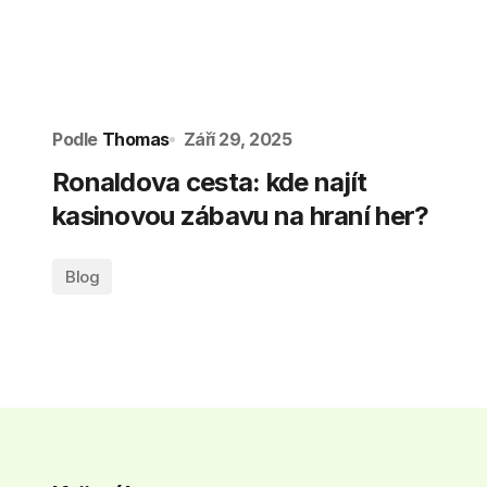
Podle
Thomas
Září 29, 2025
Ronaldova cesta: kde najít
kasinovou zábavu na hraní her?
Blog