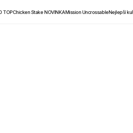
.0 TOP
Chicken Stake NOVINKA
Mission Uncrossable
Nejlepší ku