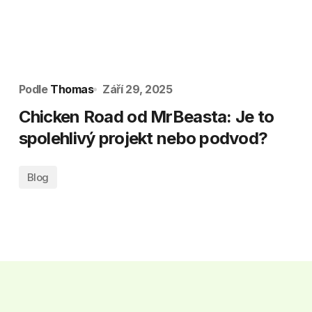
Podle
Thomas
Září 29, 2025
Chicken Road od MrBeasta: Je to
spolehlivý projekt nebo podvod?
Blog