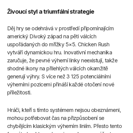
Živoucí styl a triumfální strategie
Děj hry se odehrává v prostředí připomínajícím
americký Divoký západ na pěti válcích
uspořádaných do mřížky 5×5. Chicken Rush
vytváří dynamickou hru. Inovativní mechanika
zaručuje, že pevné výherní linky neexistují, takže
shodné ikony na přilehlých válcích okamžitě
generují výhry. S více než 3 125 potenciálními
výherními pozicemi přináší každé otočení nové
příležitosti.
Hráči, kteří s tímto systémem nejsou obeznámeni,
mohou potřebovat čas na přizpůsobení se
chybějícím klasickým výherním liniím. Přesto tento