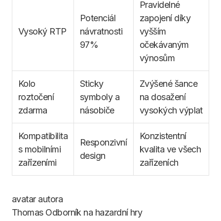
Pravidelné
Potenciál
zapojení díky
Vysoký RTP
návratnosti
vyšším
97%
očekávaným
výnosům
Kolo
Sticky
Zvýšené šance
roztočení
symboly a
na dosažení
zdarma
násobiče
vysokých výplat
Kompatibilita
Konzistentní
Responzivní
s mobilními
kvalita ve všech
design
zařízeními
zařízeních
Odborník na
Thomas
hazardní hry