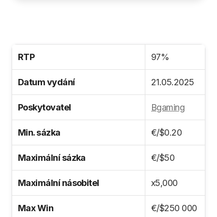
RTP
97%
Datum vydání
21.05.2025
Poskytovatel
Bgaming
Min. sázka
€/$0.20
Maximální sázka
€/$50
Maximální násobitel
x5,000
Max Win
€/$250 000