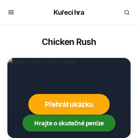
Kuřecí hra
Chicken Rush
Přehrát ukázku
Hrajte o skutečné peníze