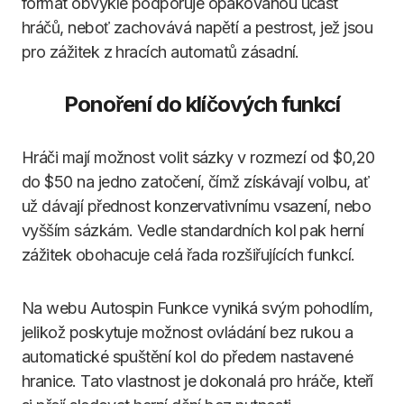
formát obvykle podporuje opakovanou účast
hráčů, neboť zachovává napětí a pestrost, jež jsou
pro zážitek z hracích automatů zásadní.
Ponoření do klíčových funkcí
Hráči mají možnost volit sázky v rozmezí od $0,20
do $50 na jedno zatočení, čímž získávají volbu, ať
už dávají přednost konzervativnímu vsazení, nebo
vyšším sázkám. Vedle standardních kol pak herní
zážitek obohacuje celá řada rozšiřujících funkcí.
Na webu Autospin Funkce vyniká svým pohodlím,
jelikož poskytuje možnost ovládání bez rukou a
automatické spuštění kol do předem nastavené
hranice. Tato vlastnost je dokonalá pro hráče, kteří