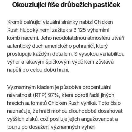
Okouzlující říše drůbežích pastiček
Kromě oslňující vizuální stránky nabízí Chicken
Rush hluboký herní zážitek s 3 125 výherními
kombinacemi. Jeho neodolatelnou atmosféru utváří
autentický duch amerického pohraničí, který
prostupuje každým detailem. S vysokou variabilitou
výher a lákavým špičkovým výdělkem zůstává
napětí po celou dobu hraní.
Významným kladem je působivá procentuální
návratnost (RTP) 97%, která oproti řadě jiných
hracích automatů Chicken Rush vyniká. Toto číslo
naznačuje, že hráči mohou dlouhodobě dosahovat
vyšších zisků, což posiluje jejich angažovanost a
touhu po dosažení významných výher!