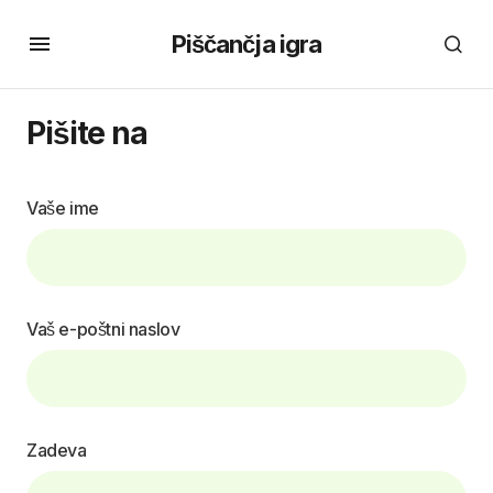
Piščančja igra
Pišite na
Vaše ime
Vaš e-poštni naslov
Zadeva