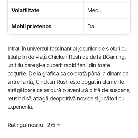
Volatilitate
Mediu
Mobil prietenos
Da
Intrați în universul fascinant al jocurilor de sloturi cu
titlul plin de viață Chicken Rush de de la BGaming,
un titlu care și-a cucerit rapid fanii din toate
colțurile. De la grafica sa colorată până la dinamica
antrenantă, Chicken Rush este bogat în elemente
atrăgătoare ce asigură o aventură plină de suspans,
reușind să atragă deopotrivă novice și jucători cu
experiență.
Ratingul nostru : 2/5 ⭐