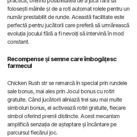
practică, oferind posibilitatea de a juca fără să
folosești mâinile și de a roti automat rolele pentru un
număr prestabilit de runde. Această facilitate este
perfectă pentru jucătorii care preferă să urmărească
evoluția jocului fără a fi nevoiți să intervină în mod
constant.
Recompense și semne care îmbogățesc
farmecul
Chicken Rush str se remarcă în special prin rundele
sale bonus, mai ales prin Jocul bonus cu rotiri
gratuite. Când jucătorii aliniază trei sau mai multe
simboluri bonus, ei activează rotiri gratuite, fiecare
simbol oferind premii distincte. Acest mecanism
amplifică senzația de așteptare și încântare pe
parcursul fiecărui joc.