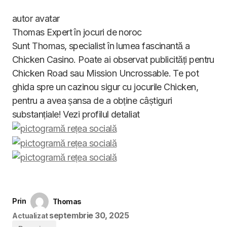
Expert în jocuri de
Thomas
noroc
Sunt Thomas, specialist în lumea
fascinantă a Chicken Casino.
Poate ai observat publicități
pentru Chicken Road sau Mission
Uncrossable. Te pot ghida spre
un cazinou sigur cu jocurile
Chicken, pentru a avea șansa de
a obține câștiguri substanțiale!
Vezi profilul detaliat