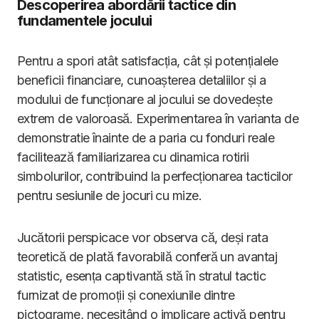
Descoperirea abordării tactice din
fundamentele jocului
Pentru a spori atât satisfacția, cât și potențialele
beneficii financiare, cunoașterea detaliilor și a
modului de funcționare al jocului se dovedește
extrem de valoroasă. Experimentarea în varianta de
demonstratie înainte de a paria cu fonduri reale
facilitează familiarizarea cu dinamica rotirii
simbolurilor, contribuind la perfecționarea tacticilor
pentru sesiunile de jocuri cu mize.
Jucătorii perspicace vor observa că, deși rata
teoretică de plată favorabilă conferă un avantaj
statistic, esența captivantă stă în stratul tactic
furnizat de promoții și conexiunile dintre
pictograme, necesitând o implicare activă pentru