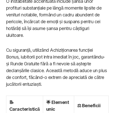
O instabilitate accentuată include șansa unor
profituri substanțiale pe lângă momente lipsite de
venituri notabile, formând un cadru abundent de
pericole, încărcat de emoții și suspans pentru cei
hotărâți să își asume șansa pentru câștiguri
uluitoare.
Cu siguranță, utilizând Achiziționarea funcției
Bonus, iubitorii pot intra imediat în joc, garantându-
și Runde Gratuite fără a fi nevoie să aștepte
declanșările clasice. Această metodă aduce un plus
de confort, făcând-o extrem de apreciată de către
jucătorii entuziaști.
📝
🌟 Element
⚖️ Beneficii
Caracteristică
unic