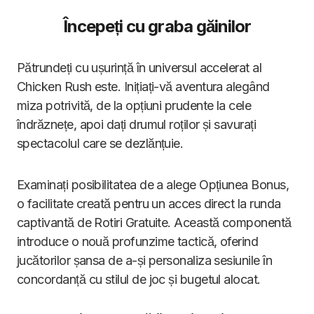
Începeți cu graba găinilor
Pătrundeți cu ușurință în universul accelerat al
Chicken Rush este. Inițiați-vă aventura alegând
miza potrivită, de la opțiuni prudente la cele
îndrăznețe, apoi dați drumul roților și savurați
spectacolul care se dezlănțuie.
Examinați posibilitatea de a alege Opțiunea Bonus,
o facilitate creată pentru un acces direct la runda
captivantă de Rotiri Gratuite. Această componentă
introduce o nouă profunzime tactică, oferind
jucătorilor șansa de a-și personaliza sesiunile în
concordanță cu stilul de joc și bugetul alocat.