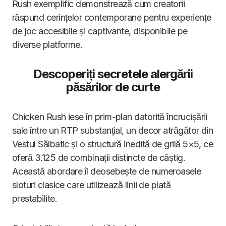
Rush exemplific demonstrează cum creatorii
răspund cerințelor contemporane pentru experiențe
de joc accesibile și captivante, disponibile pe
diverse platforme.
Descoperiți secretele alergării
păsărilor de curte
Chicken Rush iese în prim-plan datorită încrucișării
sale între un RTP substanțial, un decor atrăgător din
Vestul Sălbatic și o structură inedită de grilă 5×5, ce
oferă 3.125 de combinații distincte de câștig.
Această abordare îl deosebește de numeroasele
sloturi clasice care utilizează linii de plată
prestabilite.