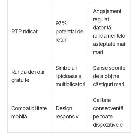
Angajament
regulat
97%
datorită
RTP ridicat
potențial de
randamentelor
retur
așteptate mai
mari
Simboluri
Șanse sporite
Runda de rotiri
lipicioase și
de a obține
gratuite
multiplicatori
câștiguri mari
Calitate
Compatibilitate
Design
consecventă
mobilă
responsiv
pe toate
dispozitivele