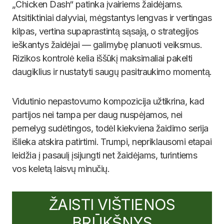
„Chicken Dash“ patinka įvairiems žaidėjams.
Atsitiktiniai dalyviai, mėgstantys lengvas ir vertingas
kilpas, vertina supaprastintą sąsają, o strategijos
ieškantys žaidėjai — galimybę planuoti veiksmus.
Rizikos kontrolė kelia iššūkį maksimaliai pakelti
daugiklius ir nustatyti saugų pasitraukimo momentą.
Vidutinio nepastovumo kompozicija užtikrina, kad
partijos nei tampa per daug nuspėjamos, nei
pernelyg sudėtingos, todėl kiekviena žaidimo serija
išlieka atskira patirtimi. Trumpi, nepriklausomi etapai
leidžia į pasaulį įsijungti net žaidėjams, turintiems
vos keletą laisvų minučių.
ŽAISTI VIŠTIENOS
BRŪKŠNYS