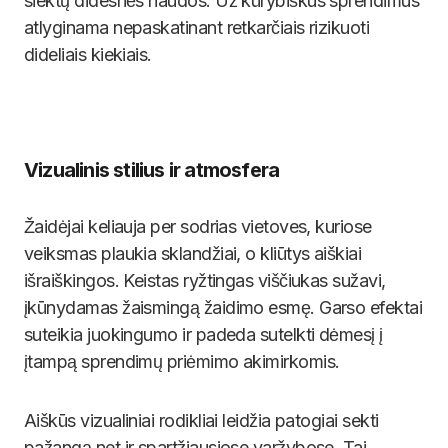
siektų didesnės naudos. Už kūrybiškus sprendimus
atlyginama nepaskatinant retkarčiais rizikuoti
dideliais kiekiais.
Vizualinis stilius ir atmosfera
Žaidėjai keliauja per sodrias vietoves, kuriose
veiksmas plaukia sklandžiai, o kliūtys aiškiai
išraiškingos. Keistas ryžtingas viščiukas sužavi,
įkūnydamas žaismingą žaidimo esmę. Garso efektai
suteikia juokingumo ir padeda sutelkti dėmesį į
įtampą sprendimų priėmimo akimirkomis.
Aiškūs vizualiniai rodikliai leidžia patogiai sekti
pažangą net ir spartžiausiose varžybose. Tai