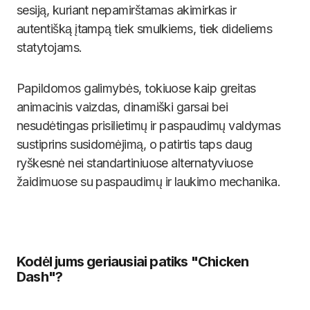
sesiją, kuriant nepamirštamas akimirkas ir
autentišką įtampą tiek smulkiems, tiek dideliems
statytojams.
Papildomos galimybės, tokiuose kaip greitas
animacinis vaizdas, dinamiški garsai bei
nesudėtingas prisilietimų ir paspaudimų valdymas
sustiprins susidomėjimą, o patirtis taps daug
ryškesnė nei standartiniuose alternatyviuose
žaidimuose su paspaudimų ir laukimo mechanika.
Kodėl jums geriausiai patiks "Chicken
Dash"?