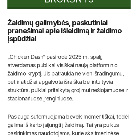
Žaidimų galimybės, paskutiniai
pranešimai apie išleidimą ir žaidimo
įspūdžiai
„Chicken Dash“ pasirodė 2025 m. spalį,
atverdamas publikai visiškai naują platforminio
žaidimo kryptį. Jis patraukia ne vien išradingumu,
bet ir atidžiai apgalvota išraiška bei intuityvia
struktūra, puikiai pritaikytą grojimui nešiojamuose ir
stacionariuose įrenginiuose.
Paslauga suformuojama beveik momentiškai, todėl
galima iš karto įsijungti į žaidimą. Tai yra puikus
pasirinkimas naudotojams, kurie skaitmeninėse