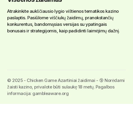
Atrakinkite aukščiausio lygio vištienos tematikos kazino
paslaptis. Pasiūlome viščiukų žaidimų, pranokstančių
konkurentus, bandomąsias versijas su ypatingais
bonusais ir strategijomis, kaip padidinti laimėjimų dažnį.
©️ 2025 - Chicken Game Azartiniai žaidimai - 🔞 Norėdami
žaisti kazino, privalote būti sulaukę 18 metų. Pagalbos
informacija: gambleaware.org