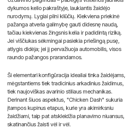
dykumos kelio pakraštyje, laukiantis žaidėjo
nurodymų. Lygiai pilni kliūčių. Kiekviena priekinė
pažanga atveria galimybę gauti didesnę naudą,
tačiau kiekvienas žingsnis kelia ir padidintą riziką.
Jei viščiukas sėkmingai pasiekia priešingą pusę,
atlygis didėja; jei jį pervažiuoja automobilis, visos
raundo pažangos prarandamos.
Ši elementari konfigūracija idealiai tinka žaidėjams,
mėgstantiems tiek tradicinius arkadinius žaidimus,
tiek naujoviškas avarinio stiliaus mechanikas.
Derinant šiuos aspektus, "Chicken Dash" sukuria
įtampos kupinus etapus, kurie yra akimirksniu
žaidžiami, taip pat atskleidžia planavimo niuansus,
skatinančius žaisti vėl ir vėl.