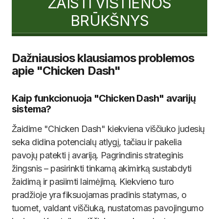
ŽAISTI VIŠTIENOS
BRŪKŠNYS
Dažniausios klausiamos problemos
apie "Chicken Dash"
Kaip funkcionuoja "Chicken Dash" avarijų
sistema?
Žaidime "Chicken Dash" kiekviena viščiuko judesių
seka didina potencialų atlygį, tačiau ir pakelia
pavojų patekti į avariją. Pagrindinis strateginis
žingsnis – pasirinkti tinkamą akimirką sustabdyti
žaidimą ir pasiimti laimėjimą. Kiekvieno turo
pradžioje yra fiksuojamas pradinis statymas, o
tuomet, valdant viščiuką, nustatomas pavojingumo