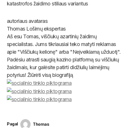
katastrofos žaidimo stiliaus variantus
Thomas
Lošimų ekspertas
Aš esu Tomas, viščiukų azartinių
žaidimų specialistas. Jums
tikriausiai teko matyti reklamas
apie "Viščiukų kelionę" arba
"Neįveikiamą užduotį". Padėsiu
atrasti saugią kazino platformą su
viščiukų žaidimais, kur galėsite
patirti didžiulių laimėjimų potyrius!
Žiūrėti visą biografiją