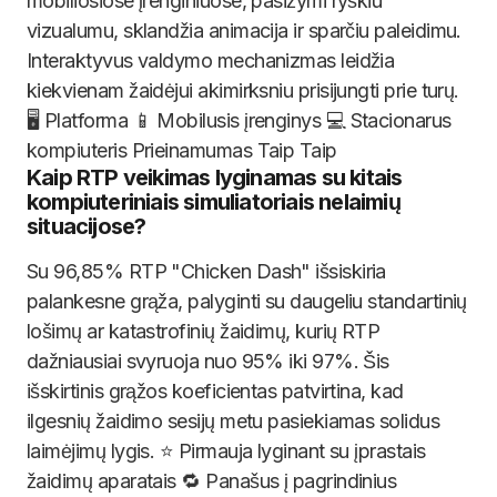
mobiliosiose įrenginiuose, pasižymi ryškiu
vizualumu, sklandžia animacija ir sparčiu paleidimu.
Interaktyvus valdymo mechanizmas leidžia
kiekvienam žaidėjui akimirksniu prisijungti prie turų.
🖥️ Platforma 📱 Mobilusis įrenginys 💻 Stacionarus
kompiuteris Prieinamumas Taip Taip
Kaip RTP veikimas lyginamas su kitais
kompiuteriniais simuliatoriais nelaimių
situacijose?
Su 96,85% RTP "Chicken Dash" išsiskiria
palankesne grąža, palyginti su daugeliu standartinių
lošimų ar katastrofinių žaidimų, kurių RTP
dažniausiai svyruoja nuo 95% iki 97%. Šis
išskirtinis grąžos koeficientas patvirtina, kad
ilgesnių žaidimo sesijų metu pasiekiamas solidus
laimėjimų lygis. ⭐ Pirmauja lyginant su įprastais
žaidimų aparatais 🔁 Panašus į pagrindinius