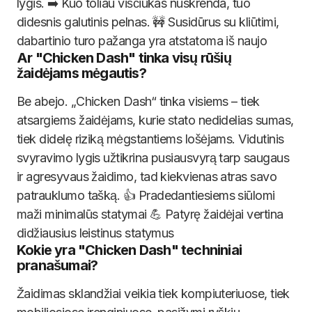
lygis. ➡️ Kuo toliau viščiukas nuskrenda, tuo
didesnis galutinis pelnas. 🚧 Susidūrus su kliūtimi,
dabartinio turo pažanga yra atstatoma iš naujo
Ar "Chicken Dash" tinka visų rūšių
žaidėjams mėgautis?
Be abejo. „Chicken Dash“ tinka visiems – tiek
atsargiems žaidėjams, kurie stato nedidelias sumas,
tiek didelę riziką mėgstantiems lošėjams. Vidutinis
svyravimo lygis užtikrina pusiausvyrą tarp saugaus
ir agresyvaus žaidimo, tad kiekvienas atras savo
patrauklumo tašką. 👍 Pradedantiesiems siūlomi
maži minimalūs statymai 💪 Patyrę žaidėjai vertina
didžiausius leistinus statymus
Kokie yra "Chicken Dash" techniniai
pranašumai?
Žaidimas sklandžiai veikia tiek kompiuteriuose, tiek