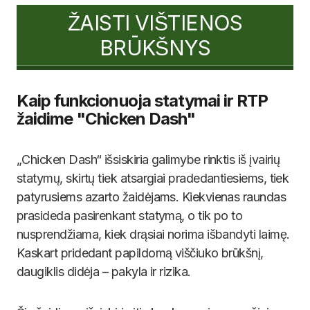
ŽAISTI VIŠTIENOS
BRŪKŠNYS
Kaip funkcionuoja statymai ir RTP
žaidime "Chicken Dash"
„Chicken Dash“ išsiskiria galimybe rinktis iš įvairių
statymų, skirtų tiek atsargiai pradedantiesiems, tiek
patyrusiems azarto žaidėjams. Kiekvienas raundas
prasideda pasirenkant statymą, o tik po to
nusprendžiama, kiek drąsiai norima išbandyti laimę.
Kaskart pridedant papildomą viščiuko brūkšnį,
daugiklis didėja – pakyla ir rizika.