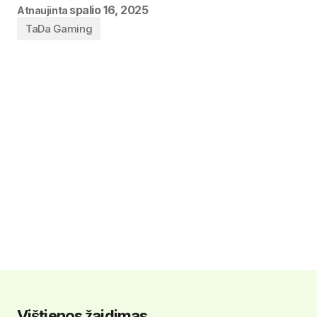
Pagal
Thomas
spalio 16, 2025
Atnaujinta
TaDa Gaming
Vištienos žaidimas