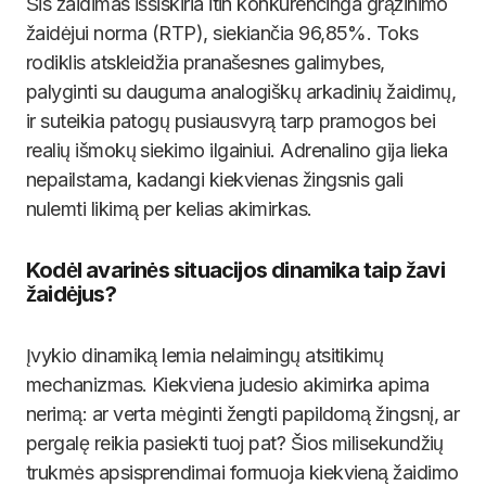
Šis žaidimas išsiskiria itin konkurencinga grąžinimo
žaidėjui norma (RTP), siekiančia 96,85%. Toks
rodiklis atskleidžia pranašesnes galimybes,
palyginti su dauguma analogiškų arkadinių žaidimų,
ir suteikia patogų pusiausvyrą tarp pramogos bei
realių išmokų siekimo ilgainiui. Adrenalino gija lieka
nepailstama, kadangi kiekvienas žingsnis gali
nulemti likimą per kelias akimirkas.
Kodėl avarinės situacijos dinamika taip žavi
žaidėjus?
Įvykio dinamiką lemia nelaimingų atsitikimų
mechanizmas. Kiekviena judesio akimirka apima
nerimą: ar verta mėginti žengti papildomą žingsnį, ar
pergalę reikia pasiekti tuoj pat? Šios milisekundžių
trukmės apsisprendimai formuoja kiekvieną žaidimo