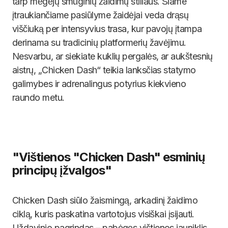
tarp mėgėjų smūginių žaidimų stiliaus. Šiame
įtraukiančiame pasiūlyme žaidėjai veda drąsų
viščiuką per intensyvius trasa, kur pavojų įtampa
derinama su tradicinių platformerių žavėjimu.
Nesvarbu, ar siekiate kuklių pergalės, ar aukštesnių
aistrų, „Chicken Dash“ teikia lanksčias statymo
galimybes ir adrenalingus potyrius kiekvieno
raundo metu.
"Vištienos "Chicken Dash" esminių
principų įžvalgos"
Chicken Dash siūlo žaismingą, arkadinį žaidimo
ciklą, kuris paskatina vartotojus visiškai įsijauti.
Uždavinio pagrindas – pabėgęs vištienos jauniklis