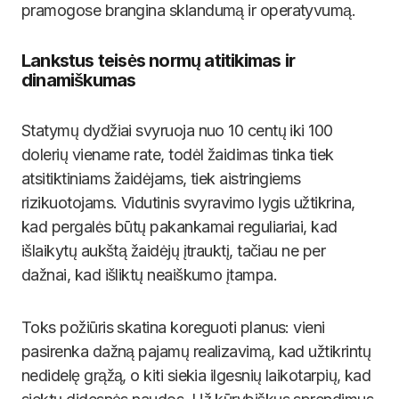
pramogose brangina sklandumą ir operatyvumą.
Lankstus teisės normų atitikimas ir
dinamiškumas
Statymų dydžiai svyruoja nuo 10 centų iki 100
dolerių viename rate, todėl žaidimas tinka tiek
atsitiktiniams žaidėjams, tiek aistringiems
rizikuotojams. Vidutinis svyravimo lygis užtikrina,
kad pergalės būtų pakankamai reguliariai, kad
išlaikytų aukštą žaidėjų įtrauktį, tačiau ne per
dažnai, kad išliktų neaiškumo įtampa.
Toks požiūris skatina koreguoti planus: vieni
pasirenka dažną pajamų realizavimą, kad užtikrintų
nedidelę grąžą, o kiti siekia ilgesnių laikotarpių, kad