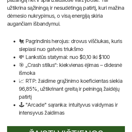
užtikrina sąžiningą ir nesudėtingą patirtį, kuri mažina
dėmesio nukrypimus, o visą energiją skiria
augančiam išbandymui.
🐔 Pagrindinis herojus: drovus viščiukas, kuris
slepiasi nuo gatvės triukšmo
💸 Lankstūs statymai: nuo $0,10 iki $100
🎯 „Crash stilius“: kiekvienas ėjimas – didesnė
išmoka
📈 RTP: žaidime grąžinimo koeficientas siekia
96,85%, užtikrinant greitą ir pelningą žaidėjų
patirtį
🕹️ "Arcade" sąranka: intuityvus valdymas ir
intensyvus žaidimas