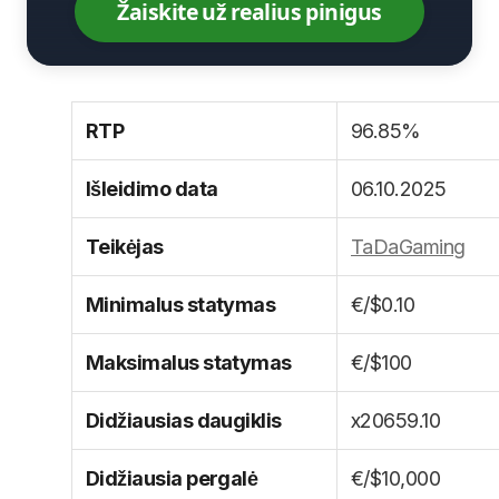
Žaiskite už realius pinigus
RTP
96.85%
Išleidimo data
06.10.2025
Teikėjas
TaDaGaming
Minimalus statymas
€/$0.10
Maksimalus
€/$100
statymas
Didžiausias daugiklis
x20659.10
Didžiausia pergalė
€/$10,000