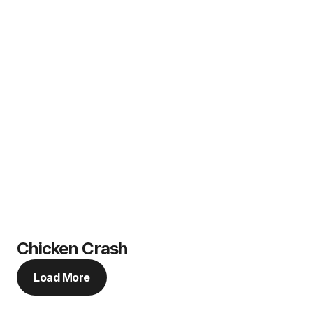
Chicken Crash
Load More