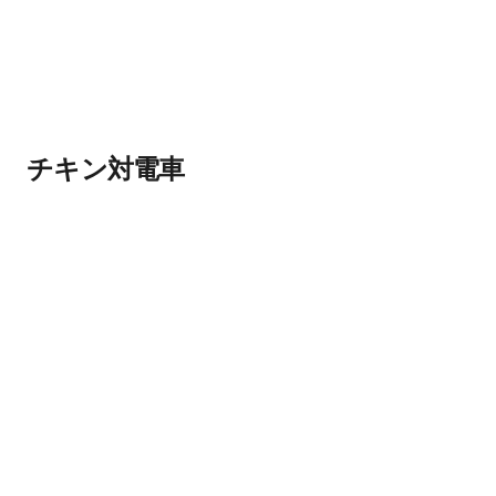
チキン対電車