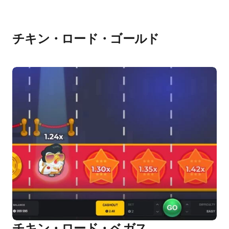
チキン・ロード・ゴールド
チキン・ロード・ベガス