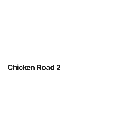
Chicken Road 2