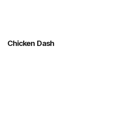
Chicken Dash