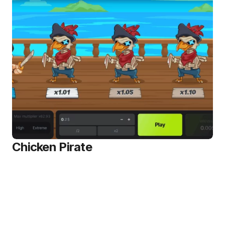
Chicken Pirate