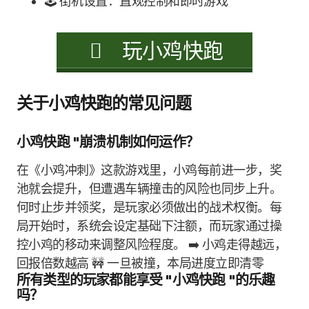
🕹️ 街机设置：直观控制和即时游戏
玩小鸡快跑
关于小鸡快跑的常见问题
小鸡快跑 "崩溃机制如何运作？
在《小鸡冲刺》这款游戏里，小鸡每前进一步，奖
池就会提升，但遭遇车辆撞击的风险也同步上升。
何时止步并领奖，是玩家必须做出的战术权衡。每
局开始时，系统会设定基础下注额，而玩家通过操
控小鸡的移动来调整风险程度。 ➡️ 小鸡走得越远，
回报倍数越高 🚧 一旦被撞，本局进度立即清零
所有类型的玩家都能享受 "小鸡快跑 "的乐趣
吗？