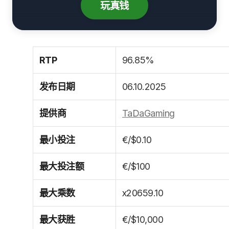
玩真钱
RTP
96.85%
发布日期
06.10.2025
提供商
TaDaGaming
最小投注
€/$0.10
最大投注额
€/$100
最大乘数
x20659.10
最大获胜
€/$10,000