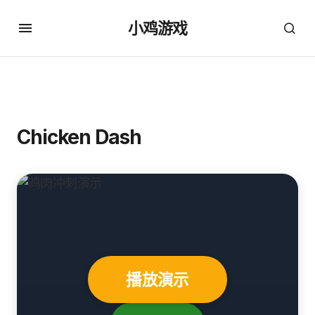
小鸡游戏
Chicken Dash
播放演示