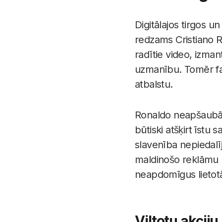
Digitālajos tirgos u
redzams Cristiano R
radītie video, izmant
uzmanību. Tomēr fan
atbalstu.
Ronaldo neapšaubāmi 
būtiski atšķirt īstu
slavenība nepiedalīj
maldinošo reklāmu mē
neapdomīgus lietotāj
Viltotu akciju