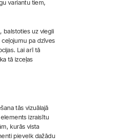
u variantu tiem,
 balstoties uz viegli
u ceļojumu pa dzīves
jas. Lai arī tā
a tā izceļas
šana tās vizuālajā
 elements izraisītu
m, kurās vista
enti pievelk dažādu