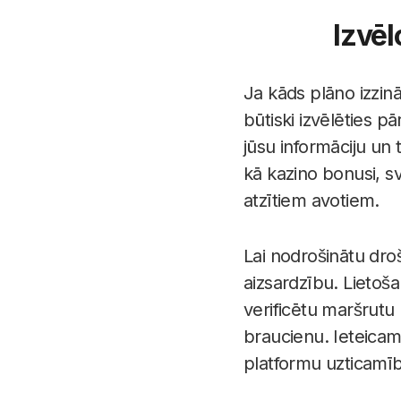
Izvēl
Ja kāds plāno izzinā
būtiski izvēlēties 
jūsu informāciju un 
kā kazino bonusi, sv
atzītiem avotiem.
Lai nodrošinātu droš
aizsardzību. Lietoš
verificētu maršrutu
braucienu. Ieteicams
platformu uzticamīb