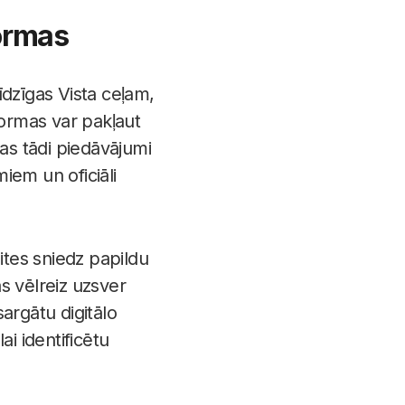
formas
līdzīgas Vista ceļam,
formas var pakļaut
das tādi piedāvājumi
miem un oficiāli
ites sniedz papildu
s vēlreiz uzsver
argātu digitālo
i identificētu