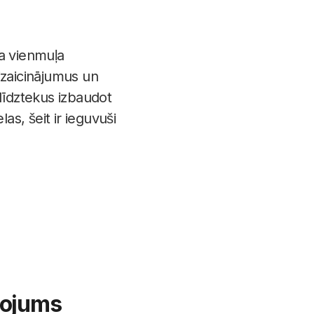
na vienmuļa
izaicinājumus un
līdztekus izbaudot
s, šeit ir ieguvuši
nojums