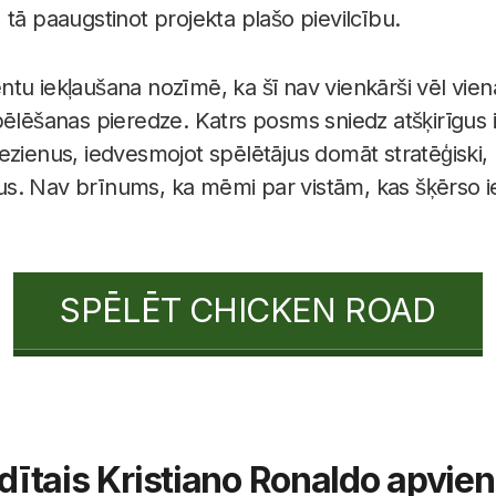
 tā paaugstinot projekta plašo pievilcību.
tu iekļaušana nozīmē, ka šī nav vienkārši vēl vie
pēlēšanas pieredze. Katrs posms sniedz atšķirīgus 
ezienus, iedvesmojot spēlētājus domāt stratēģiski, 
. Nav brīnums, ka mēmi par vistām, kas šķērso iela
SPĒLĒT CHICKEN ROAD
dītais Kristiano Ronaldo apvie