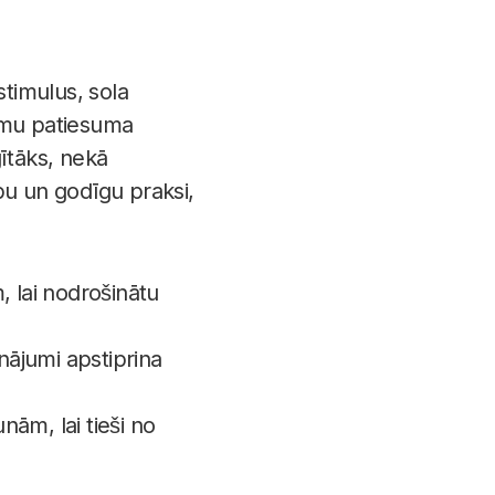
stimulus, sola
jumu patiesuma
ītāks, nekā
ību un godīgu praksi,
, lai nodrošinātu
inājumi apstiprina
ām, lai tieši no