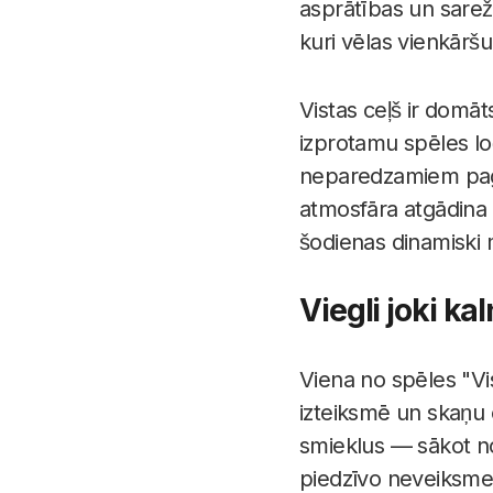
asprātības un sarež
kuri vēlas vienkāršu
Vistas ceļš ir domāts
izprotamu spēles lo
neparedzamiem pagri
atmosfāra atgādina 
šodienas dinamiski 
Viegli joki ka
Viena no spēles "Vis
izteiksmē un skaņu e
smieklus — sākot no
piedzīvo neveiksme