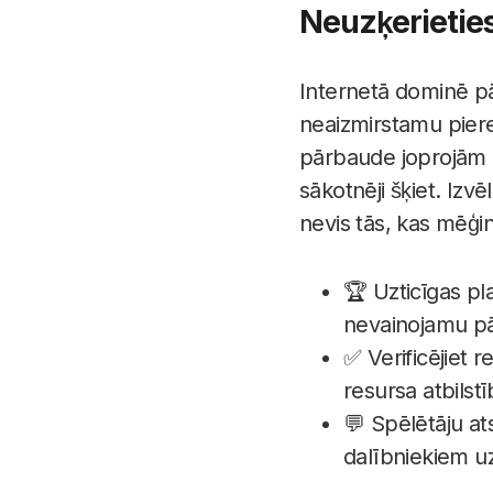
Neuzķerietie
Internetā dominē pār
neaizmirstamu piered
pārbaude joprojām i
sākotnēji šķiet. Izv
nevis tās, kas mēģin
🏆 Uzticīgas pl
nevainojamu pā
✅ Verificējiet r
resursa atbils
💬 Spēlētāju at
dalībniekiem uz