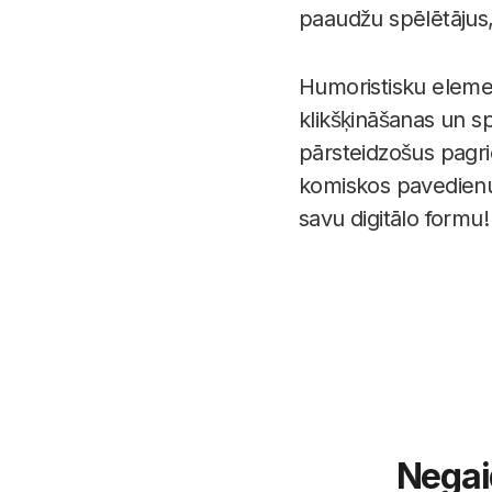
paaudžu spēlētājus,
Humoristisku elemen
klikšķināšanas un s
pārsteidzošus pagri
komiskos pavedienus
savu digitālo formu!
Negai