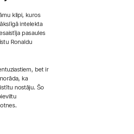
lāmu klipi, kuros
kslīgā intelekta
iesaistīja pasaules
īstu Ronaldu
ntuziastiem, bet ir
i norāda, ka
stītu nostāju. Šo
ieviltu
totnes.