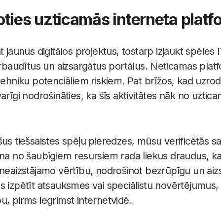
oties uzticamās interneta plat
t jaunus digitālos projektus, tostarp izjaukt spēles 
pārbaudītus un aizsargātus portālus. Neticamas plat
tehniku potenciāliem riskiem. Pat brīžos, kad uzro
arīgi nodrošināties, ka šīs aktivitātes nāk no uztica
us tiešsaistes spēļu pieredzes, mūsu verificētās sa
ana no šaubīgiem resursiem rada liekus draudus, ka
 neaizstājamo vērtību, nodrošinot bezrūpīgu un aizs
 izpētīt atsauksmes vai speciālistu novērtējumus, la
u, pirms iegrimst internetvidē.