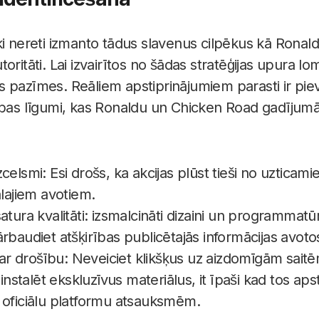
i nereti izmanto tādus slavenus cilpēkus kā Ronaldu
ritāti. Lai izvairītos no šādas stratēģijas upura lom
jas pazīmes. Reāliem apstiprinājumiem parasti ir pievi
ības līgumi, kas Ronaldu un Chicken Road gadījumā
celsmi: Esi drošs, ka akcijas plūst tieši no uzticami
ālajiem avotiem.
satura kvalitāti: izsmalcināti dizaini un programmatū
rbaudiet atšķirības publicētajās informācijas avoto
r drošību: Neveiciet klikšķus uz aizdomīgām saitē
 instalēt ekskluzīvus materiālus, it īpaši kad tos aps
 oficiālu platformu atsauksmēm.