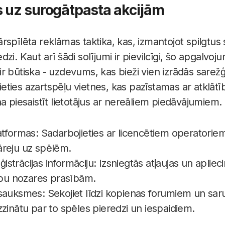
s uz surogātpasta akcijām
spīlēta reklāmas taktika, kas, izmantojot spilgtus 
zi. Kaut arī šādi solījumi ir pievilcīgi, šo apgalvo
r būtiska - uzdevums, kas bieži vien izrādās sarežģ
ēlieties azartspēļu vietnes, kas pazīstamas ar atklāt
a piesaistīt lietotājus ar nereāliem piedāvājumiem.
atformas: Sadarbojieties ar licencētiem operatoriem
reju uz spēlēm.
eģistrācijas informāciju: Izsniegtās atļaujas un apliec
tību nozares prasībām.
sauksmes: Sekojiet līdzi kopienas forumiem un sarun
zinātu par to spēles pieredzi un iespaidiem.