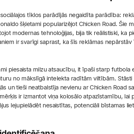
n sociālajos tīklos parādījās negaidīta parādība: rek
onaldo šķietami popularizējot Chicken Road. Šie mā
ojot modernas tehnoloģijas, bija tik reālistiski, ka p
iem ir svarīgi saprast, ka šīs reklāmas nepārstāv 
piesaista milzu atsaucību, it īpaši starp futbola e
 saturu no mākslīgā intelekta radītām viltībām. Stāst
ās un tieši neatbalstīja nevienu ar Chicken Road sai
rķis ir izmantot viņa kolosālo atpazīstamību, lai p
us lejupielādēt nesaistītas, potenciāli bīstamas lie
 identificēšana