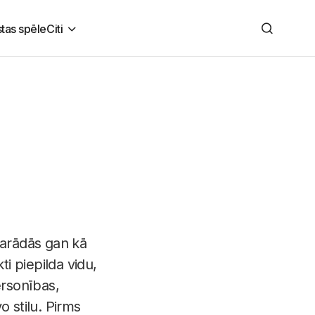
stas spēle
Citi
 parādās gan kā
ti piepilda vidu,
ersonības,
o stilu. Pirms