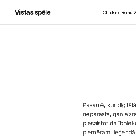
Vistas spēle
Chicken Road 
Pasaulē, kur digitāl
neparasts, gan aizra
piesaistot dalībnie
piemēram, leģendāro 