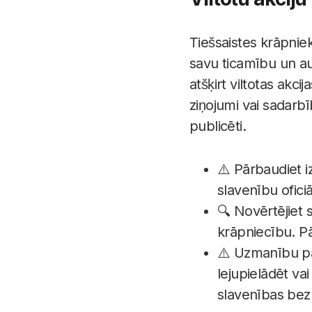
Tiešsaistes krāpniek
savu ticamību un auto
atšķirt viltotas akci
ziņojumi vai sadarb
publicēti.
⚠️ Pārbaudiet iz
slavenību ofici
🔍 Novērtējiet 
krāpniecību. Pā
⚠️ Uzmanību pa
lejupielādēt vai
slavenības bez