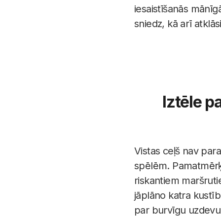
iesaistīšanās mānīg
sniedz, kā arī atkl
Iztēle p
Vistas ceļš nav par
spēlēm. Pamatmērķis 
riskantiem maršruti
jāplāno katra kustī
par burvīgu uzdevu