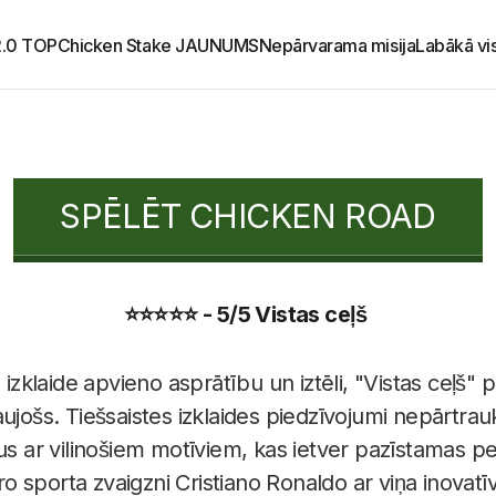
2.0 TOP
Chicken Stake JAUNUMS
Nepārvarama misija
Labākā vi
SPĒLĒT CHICKEN ROAD
⭐⭐⭐⭐⭐ - 5/5 Vistas ceļš
ā izklaide apvieno asprātību un iztēli, "Vistas ceļš"
ujošs. Tiešsaistes izklaides piedzīvojumi nepārtrauk
kus ar vilinošiem motīviem, kas ietver pazīstamas p
sporta zvaigzni Cristiano Ronaldo ar viņa inovatīv