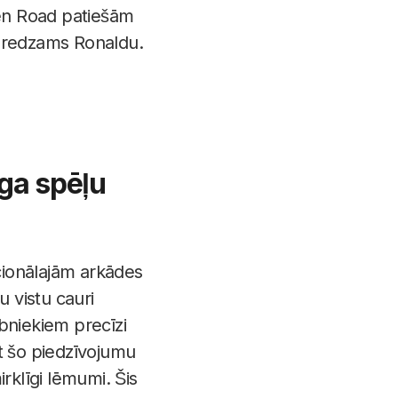
ken Road patiešām
s redzams Ronaldu.
īga spēļu
icionālajām arkādes
u vistu cauri
bniekiem precīzi
t šo piedzīvojumu
klīgi lēmumi. Šis