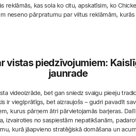
ās reklāmās, kas sola ko citu, apskatīsim, ko Chic
āsim neseno pārpratumu par viltus reklāmām, kurā
ar vistas piedzīvojumiem: Kaisl
jaunrade
asta videoizrāde, bet gan sniedz svaigu pieeju trad
ir vieglprātīgs, bet aizraujošs – gudri pavadīt sav
em, kurus pārņem ātri pārvietojamās barjeras. Dalī
ba, izvairoties no saspiestām nepatikšanām, padaro
mu, kurā jāapvieno stratēģiskā domāšana un acumir