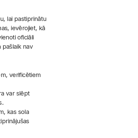
, lai pastiprinātu
as, ievērojiet, kā
enoti oficiāli
 pašlaik nav
em, verificētiem
ra var slēpt
s.
m, kas sola
tiprinājušas