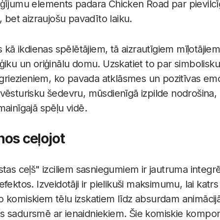
ģījumu elements padara Chicken Road par pievilcīg
, bet aizraujošu pavadīto laiku.
 kā ikdienas spēlētājiem, tā aizrautīgiem mīļotājiem,
ģiku un oriģinālu domu. Uzskatiet to par simbolisk
ezieniem, ko pavada atklāsmes un pozitīvas emoci
vēsturisku šedevru, mūsdienīgā izpilde nodrošina, k
mainīgajā spēļu vidē.
lnos ceļojot
tas ceļš" izciliem sasniegumiem ir jautruma integrē
fektos. Izveidotāji ir pielikuši maksimumu, lai katrs
 komiskiem tēlu izskatiem līdz absurdam animācijā
s sadursmē ar ienaidniekiem. Šie komiskie kompon